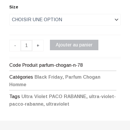
de
quantité
Size
de
prix :
Parfum
Chogan
€ 1,00
n°78
à
Ajouter au panier
-
+
€ 35,00
Code Produit
parfum-chogan-n-78
Catégories
Black Friday
,
Parfum Chogan
Homme
Tags
Ultra Violet PACO RABANNE
,
ultra-violet-
pacco-rabanne
,
ultraviolet