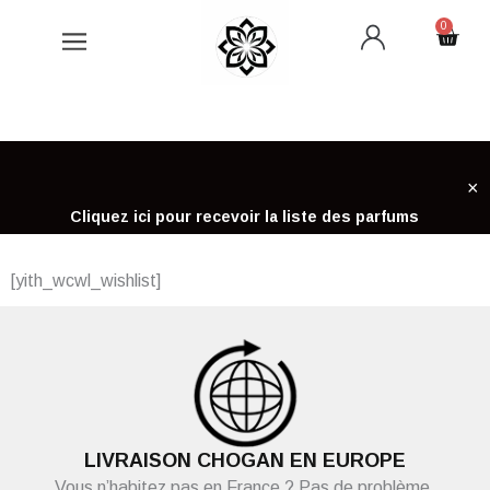
Aller
0
Cart
au
contenu
×
Cliquez ici pour recevoir la liste des parfums
[yith_wcwl_wishlist]
LIVRAISON CHOGAN EN EUROPE
Vous n’habitez pas en France ? Pas de problème,