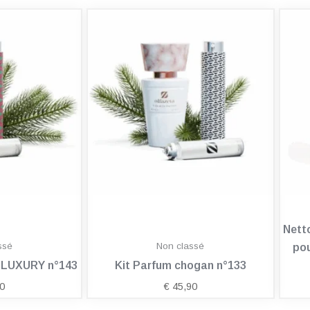
Nett
ssé
Non classé
pou
n LUXURY n°143
Kit Parfum chogan n°133
0
€
45,90