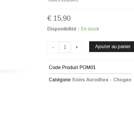
€
15,90
quantité
Disponibilité :
En stock
de
MASQUE
PEEL-
Ajouter au panier
-
+
OFF
POUR
PEAUX
Code Produit
POM01
MATURES
-
Catégorie
Soins Aurodhea - Chogan
75
ML
CHOGAN