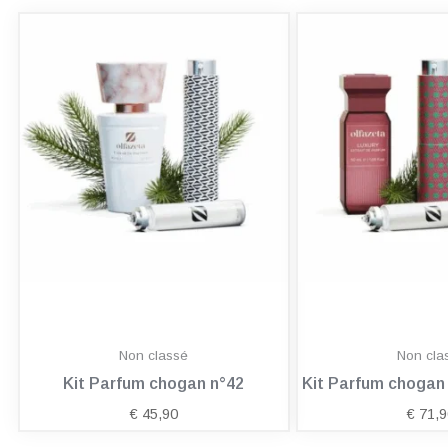
Non classé
Non cla
Kit Parfum chogan n°42
Kit Parfum choga
€
45,90
€
71,9