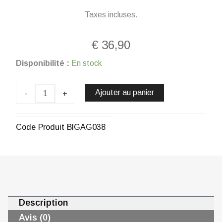
Taxes incluses.
€
36,90
quantité
Disponibilité :
En stock
de
Bague
embrassement
Ajouter au panier
-
+
lumineux
plaquée
or
Code Produit
BIGAG038
24
carats
CHOGAN
Description
Avis (0)