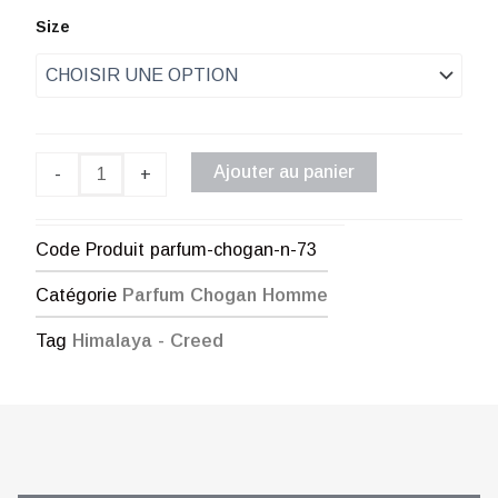
de
quantité
Size
de
prix :
Parfum
Chogan
€ 1,00
n°73
à
Ajouter au panier
-
+
€ 48,00
Code Produit
parfum-chogan-n-73
Catégorie
Parfum Chogan Homme
Tag
Himalaya - Creed