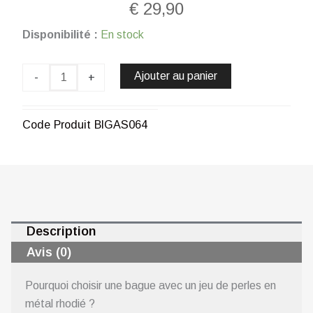
€
29,90
quantité
Disponibilité :
En stock
de
Bague
jeu
Ajouter au panier
-
+
de
perles
en
Code Produit
BIGAS064
métal
rhodié
CHOGAN
Description
Avis (0)
Pourquoi choisir une bague avec un jeu de perles en
métal rhodié ?