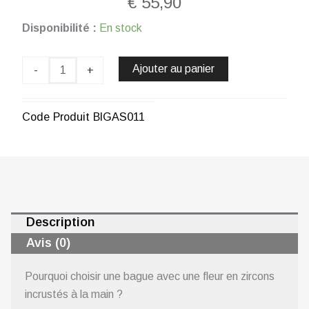
€
55,90
quantité
Disponibilité :
En stock
de
Bague
M'ama,
Ajouter au panier
-
+
Non
M'ama
En
Code Produit
BIGAS011
Métal
Rhodié
CHOGAN
Description
Avis (0)
Pourquoi choisir une bague avec une fleur en zircons
incrustés à la main ?