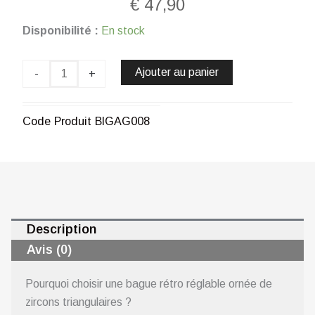
€
47,90
quantité
Disponibilité :
En stock
de
Bague
Marguerite
Ajouter au panier
-
+
plaquée
or
24
Code Produit
BIGAG008
carats
CHOGAN
Description
Avis (0)
Pourquoi choisir une bague rétro réglable ornée de
zircons triangulaires ?