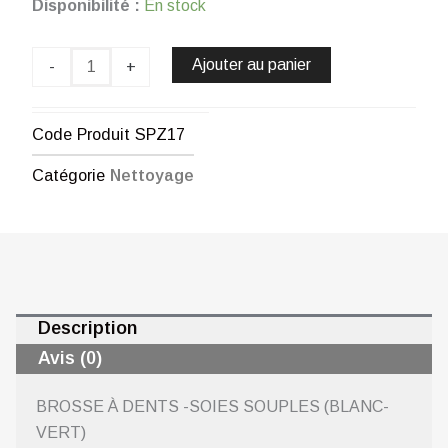
quantité
Disponibilité :
En stock
de
BROSSE
À
Ajouter au panier
-
+
DENTS
-
SOIES
Code Produit
SPZ17
SOUPLES
(BLANC-
Catégorie
Nettoyage
VERT)
CHOGAN
Description
Avis (0)
BROSSE À DENTS -SOIES SOUPLES (BLANC-
VERT)