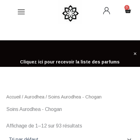
Aller
0
Cart
au
contenu
×
Cliquez ici pour recevoir la liste des parfums
Accueil
/
Aurodhea
/ Soins Aurodhea - Chogan
Soins Aurodhea - Chogan
Affichage de 1–12 sur 93 résultats