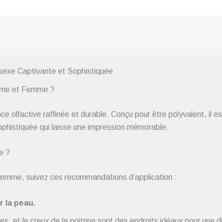
exe Captivante et Sophistiquée
omme et Femme ?
lfactive raffinée et durable. Conçu pour être polyvalent, il es
phistiquée qui laisse une impression mémorable.
e ?
emme, suivez ces recommandations d’application :
 la peau.
les, et le creux de la poitrine sont des endroits idéaux pour une d