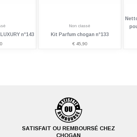
Nett
ssé
Non classé
pou
n LUXURY n°143
Kit Parfum chogan n°133
0
€
45,90
SATISFAIT OU REMBOURSÉ CHEZ
CHOGAN