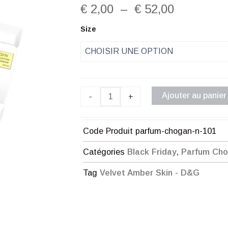
Plage
€
2,00
–
€
52,00
de
quantité
Size
de
prix :
Parfum
Chogan
€ 2,00
n°101
à
Ajouter au panier
-
+
€ 52,00
Code Produit
parfum-chogan-n-101
Catégories
Black Friday
,
Parfum Ch
Tag
Velvet Amber Skin - D&G