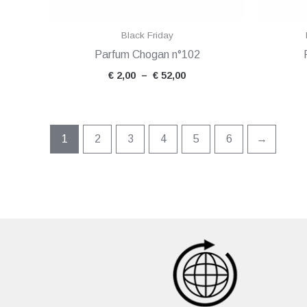
Black Friday
Parfum Chogan n°102
€
2,00
–
€
52,00
1
2
3
4
5
6
→