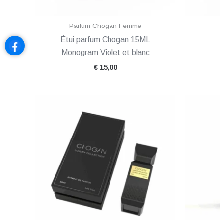
Parfum Chogan Femme
Étui parfum Chogan 15ML
Monogram Violet et blanc
€
15,00
Plage
de
prix :
€ 2,00
à
€ 52,00