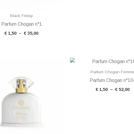
Black Friday
Parfum Chogan n°1
€
1,50
–
€
35,00
Plage
P
de
d
prix :
pr
Parfum Chogan Femm
€ 1,50
€ 
Parfum Chogan n°10
à
à
€ 43,00
€ 
€
1,50
–
€
52,00