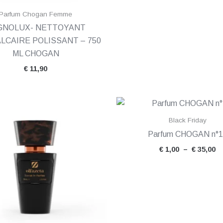
Parfum Chogan Femme
GNOLUX- NETTOYANT
LCAIRE POLISSANT – 750
ML CHOGAN
€
11,90
Plage
P
de
d
prix :
pr
Black Friday
€ 1,50
€ 
Parfum CHOGAN n°1
à
à
€ 35,00
€ 
€
1,00
–
€
35,00