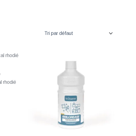
e
l rhodié