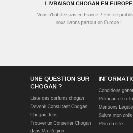
LIVRAISON CHOGAN EN EUROPE
Vous n’habitez pas en France ? Pas de probl
nous livrons partout en Europe !
UNE QUESTION SUR
INFORMATI
CHOGAN ?
Conditions géné
Liste des parfums chogan
Politique de reto
Devenir Consultant Chogan
Mentions Légal
Chogan Jobs
Suivre mon colis
Trouver un Conseiller Chogan
Plan du site
dans Ma Région