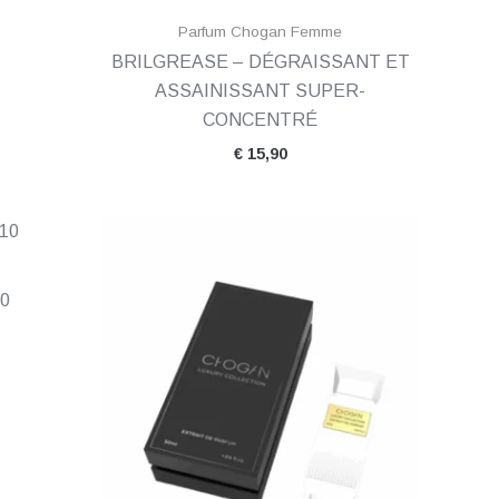
Parfum Chogan Femme
BRILGREASE – DÉGRAISSANT ET
ASSAINISSANT SUPER-
CONCENTRÉ
€
15,90
lage
Plage
e
de
ix :
prix :
1,00
€ 2,00
0
à
35,00
€ 52,00