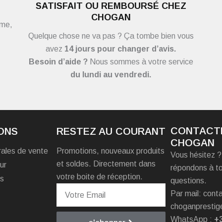
SATISFAIT OU REMBOURSÉ CHEZ
CHOGAN
ème,
Quelque chose ne va pas ? Ça tombe bien vous
avez
14 jours pour changer d’avis.
Besoin d’aide ?
Nous sommes à votre service
du
lundi au vendredi.
CONTACT
ONS
RESTEZ AU COURANT
CHOGAN
rales de vente
Promotions, nouveaux produits
Vous hésitez 
et soldes. Directement dans
ur
répondons à t
votre boite de réception.
es
questions.
Par mail: con
choganprestig
WhatsApp :
+