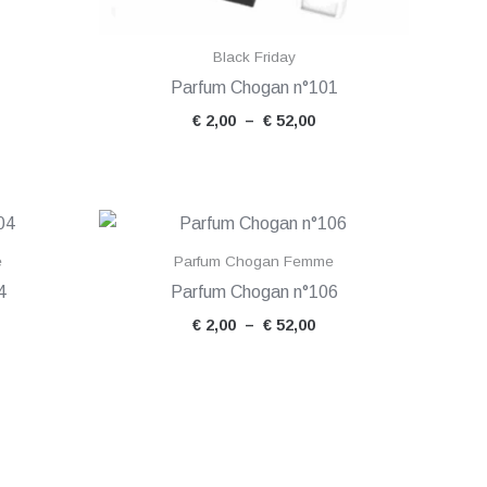
Black Friday
Parfum Chogan n°101
€
2,00
–
€
52,00
lage
Plage
e
de
ix :
prix :
e
Parfum Chogan Femme
1,50
€ 2,00
4
Parfum Chogan n°106
à
52,00
€ 52,00
€
2,00
–
€
52,00