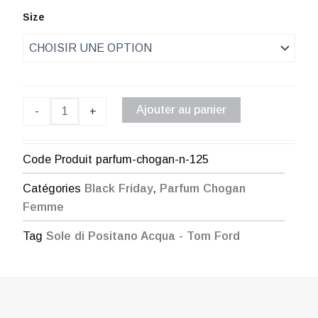
de
quantité
Size
de
prix :
Parfum
Chogan
€ 2,00
n°125
à
Ajouter au panier
-
+
€ 52,00
Code Produit
parfum-chogan-n-125
Catégories
Black Friday
,
Parfum Chogan
Femme
Tag
Sole di Positano Acqua - Tom Ford