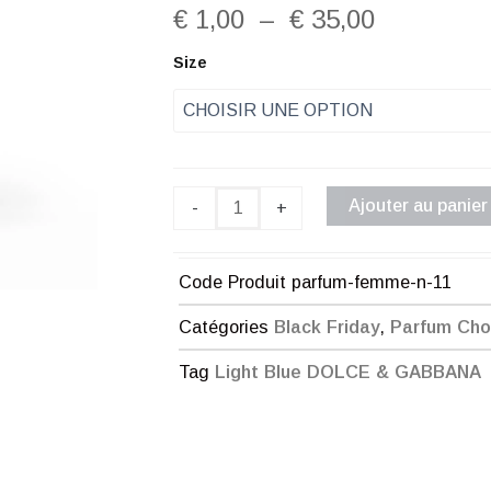
Plage
€
1,00
–
€
35,00
de
quantité
Size
de
prix :
Parfum
Femme
€ 1,00
n°11
à
Ajouter au panier
-
+
€ 35,00
Code Produit
parfum-femme-n-11
Catégories
Black Friday
,
Parfum Ch
Tag
Light Blue DOLCE & GABBANA