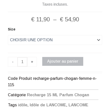
Taxes incluses.
Plage
€
11,90
–
€
54,90
de
quantité
Size
de
prix :
Recharge
Parfum
€ 11,90
Chogan
Femme
à
N°115
Ajouter au panier
-
+
€ 54,90
Code Produit
recharge-parfum-chogan-femme-n-
115
Catégorie
Recharge 15 ML Parfum Chogan
Tags
idôle
,
Idôle de LANCOME
,
LANCOME