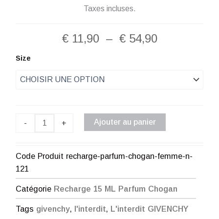
Taxes incluses.
Plage
€
11,90
–
€
54,90
de
quantité
Size
de
prix :
Recharge
Parfum
€ 11,90
Chogan
Femme
à
N°121
Ajouter au panier
-
+
€ 54,90
Code Produit
recharge-parfum-chogan-femme-n-
121
Catégorie
Recharge 15 ML Parfum Chogan
Tags
givenchy
,
l'interdit
,
L'interdit GIVENCHY