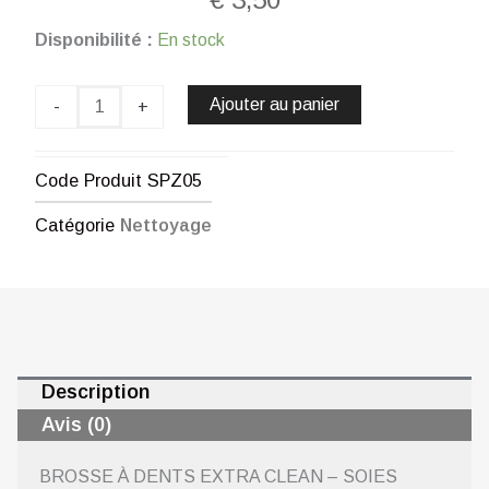
quantité
Disponibilité :
En stock
de
BROSSE
À
Ajouter au panier
-
+
DENTS
EXTRA
CLEAN
Code Produit
SPZ05
-
SOIES
Catégorie
Nettoyage
MOYENNES
(BLUE-
BLANC)
CHOGAN
Description
Avis (0)
BROSSE À DENTS EXTRA CLEAN – SOIES