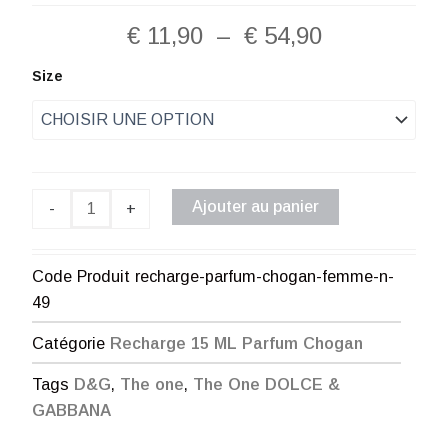
Plage
€
11,90
–
€
54,90
de
quantité
Size
de
prix :
Recharge
Parfum
€ 11,90
Chogan
Femme
à
N°49
Ajouter au panier
-
+
€ 54,90
Code Produit
recharge-parfum-chogan-femme-n-
49
Catégorie
Recharge 15 ML Parfum Chogan
Tags
D&G
,
The one
,
The One DOLCE &
GABBANA