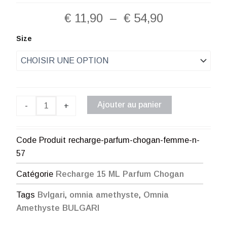
Plage
€
11,90
–
€
54,90
de
quantité
Size
de
prix :
Recharge
Parfum
€ 11,90
Chogan
Femme
à
N°57
Ajouter au panier
-
+
€ 54,90
Code Produit
recharge-parfum-chogan-femme-n-
57
Catégorie
Recharge 15 ML Parfum Chogan
Tags
Bvlgari
,
omnia amethyste
,
Omnia
Amethyste BULGARI