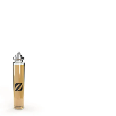
Plage
de
prix :
€ 11,90
à
€ 54,90