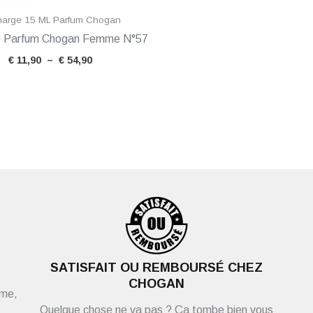
arge 15 ML Parfum Chogan
 Parfum Chogan Femme N°57
€
11,90
–
€
54,90
SATISFAIT OU REMBOURSÉ CHEZ
CHOGAN
ème,
Quelque chose ne va pas ? Ça tombe bien vous