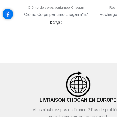
Crème de corps parfumée Chogan
Rech
Crème Corps parfumé chogan n°57
Recharge
€
17,90
LIVRAISON CHOGAN EN EUROPE
Vous n’habitez pas en France ? Pas de probl
nous livrons partout en Europe !