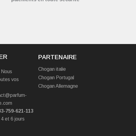
ER
PARTENAIRE
Chogan italie
? Nous
Chogan Portugal
outes vos
Chogan Allemagne
tact@parfum-
e.com
33-759-621-113
 4 et 6 jours