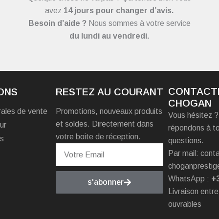
avez
14 jours pour changer d’avis.
Besoin d’aide ?
Nous sommes à votre service
du
lundi au vendredi.
CONTACT
ONS
RESTEZ AU COURANT
CHOGAN
rales de vente
Promotions, nouveaux produits
Vous hésitez 
et soldes. Directement dans
ur
répondons à t
votre boite de réception.
es
questions.
Par mail: con
choganprestig
WhatsApp :
+
s'abonner
Livraison entre
ouvrables