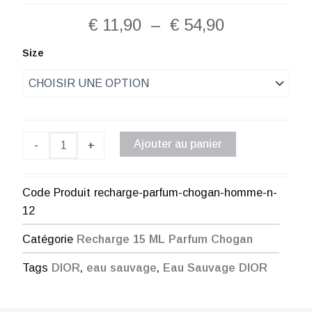
Plage
€
11,90
–
€
54,90
de
quantité
Size
de
prix :
Recharge
Parfum
€ 11,90
Chogan
Homme
à
N°12
Ajouter au panier
-
+
€ 54,90
Code Produit
recharge-parfum-chogan-homme-n-
12
Catégorie
Recharge 15 ML Parfum Chogan
Tags
DIOR
,
eau sauvage
,
Eau Sauvage DIOR