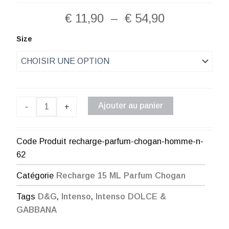
Plage
€
11,90
–
€
54,90
de
quantité
Size
de
prix :
Recharge
Parfum
€ 11,90
Chogan
Homme
à
N°62
Ajouter au panier
-
+
€ 54,90
Code Produit
recharge-parfum-chogan-homme-n-
62
Catégorie
Recharge 15 ML Parfum Chogan
Tags
D&G
,
Intenso
,
Intenso DOLCE &
GABBANA