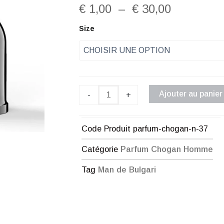
Plage
€
1,00
–
€
30,00
de
quantité
Size
de
prix :
Parfum
Chogan
€ 1,00
n°37
à
Ajouter au panier
-
+
€ 30,00
Code Produit
parfum-chogan-n-37
Catégorie
Parfum Chogan Homme
Tag
Man de Bulgari