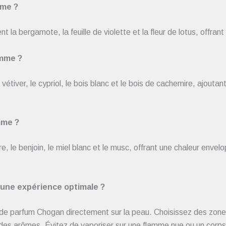
mme ?
ergamote, la feuille de violette et la fleur de lotus, offrant un
omme ?
iver, le cypriol, le bois blanc et le bois de cachemire, ajoutan
mme ?
le benjoin, le miel blanc et le musc, offrant une chaleur envelo
une expérience optimale ?
de parfum Chogan directement sur la peau. Choisissez des zones 
sée des arômes. Évitez de vaporiser sur une flamme nue ou un cor