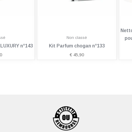
Nett
ssé
Non classé
pou
n LUXURY n°143
Kit Parfum chogan n°133
0
€
45,90