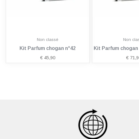
Non classé
Non cla
Kit Parfum chogan n°42
Kit Parfum choga
€
45,90
€
71,9