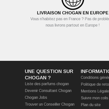
LIVRAISON CHOGAN EN EUROPE
Vous n’habitez pas en France ? Pas de probl
nous livrons partout en Europe !
UNE QUESTION SUR
INFORMATI
CHOGAN ?
Conditions géné
Liste des parfums chogan
Politique de reto
Devenir Consultant Chogan
Mentions Légal
Chogan Jobs
Suivre mon colis
Trouver un Conseiller Chogan
Plan du site