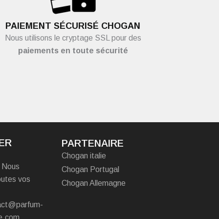
PAIEMENT SÉCURISÉ CHOGAN
Nous utilisons le cryptage SSL pour des
paiements en toute sécurité
ER
PARTENAIRE
Chogan italie
? Nous
Chogan Portugal
outes vos
Chogan Allemagne
tact@parfum-
e.com