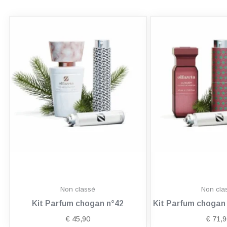
Non classé
Non cla
Kit Parfum chogan n°42
Kit Parfum choga
€
45,90
€
71,9