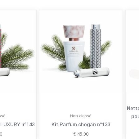
Nett
ssé
Non classé
pou
n LUXURY n°143
Kit Parfum chogan n°133
0
€
45,90