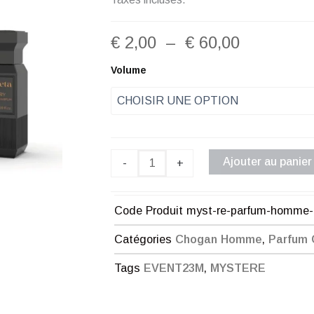
Plage
€
2,00
–
€
60,00
de
quantité
Volume
de
prix :
MYSTÈRE
–
€ 2,00
PARFUM
HOMME
à
LUXURY
Ajouter au panier
-
+
CHOGAN
€ 60,00
Code Produit
myst-re-parfum-homme-
Catégories
Chogan Homme
,
Parfum
Tags
EVENT23M
,
MYSTERE