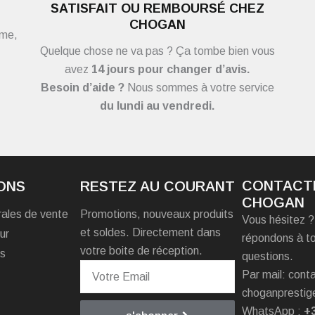
SATISFAIT OU REMBOURSÉ CHEZ
CHOGAN
ème,
Quelque chose ne va pas ? Ça tombe bien vous
avez
14 jours pour changer d’avis.
Besoin d’aide ?
Nous sommes à votre service
du
lundi au vendredi.
CONTACT
ONS
RESTEZ AU COURANT
CHOGAN
rales de vente
Promotions, nouveaux produits
Vous hésitez 
et soldes. Directement dans
ur
répondons à t
votre boite de réception.
es
questions.
Par mail: con
choganprestig
WhatsApp :
+