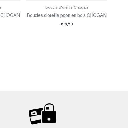
n
Boucle d'oreille Chogan
ois CHOGAN
Boucles d’oreille paon en bois CHOGAN
€
6,50