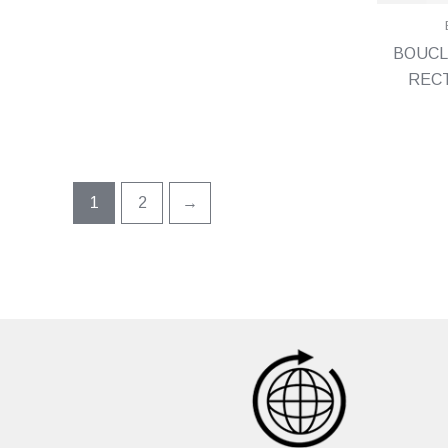
BOUCL
REC
1
2
→