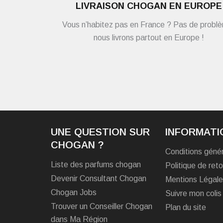
LIVRAISON CHOGAN EN EUROPE
Vous n’habitez pas en France ? Pas de probl
nous livrons partout en Europe !
UNE QUESTION SUR
INFORMATI
CHOGAN ?
Conditions géné
Liste des parfums chogan
Politique de reto
Devenir Consultant Chogan
Mentions Légal
Chogan Jobs
Suivre mon colis
Trouver un Conseiller Chogan
Plan du site
dans Ma Région