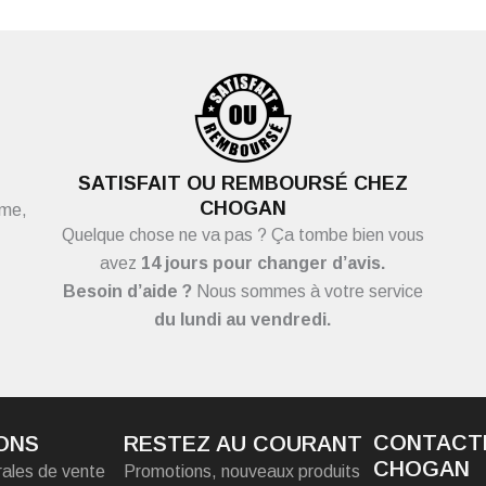
SATISFAIT OU REMBOURSÉ CHEZ
CHOGAN
ème,
Quelque chose ne va pas ? Ça tombe bien vous
avez
14 jours pour changer d’avis.
Besoin d’aide ?
Nous sommes à votre service
du
lundi au vendredi.
CONTACT
ONS
RESTEZ AU COURANT
CHOGAN
rales de vente
Promotions, nouveaux produits