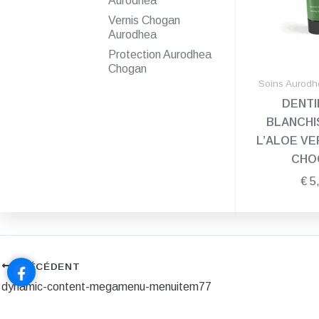
Aurodhea
Vernis Chogan
Aurodhea
Protection Aurodhea
Chogan
Soins Aurodh
DENTI
BLANCHI
L’ALOE VE
CHO
€
5
PRÉCÉDENT
dynamic-content-megamenu-menuitem77