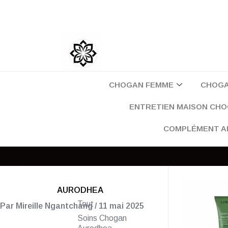
Aller
au
contenu
CHOGAN FEMME
CHOG
ENTRETIEN MAISON CH
COMPLÉMENT A
AURODHEA
Tout
Par
Mireille Ngantchang
/
11 mai 2025
Soins Chogan