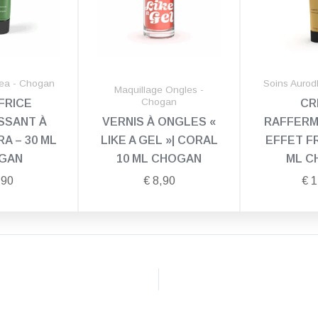
ea - Chogan
Soins Auro
Maquillage Ongles -
Chogan
FRICE
CR
SSANT À
VERNIS À ONGLES «
RAFFERM
RA – 30 ML
LIKE A GEL »| CORAL
EFFET FR
GAN
10 ML CHOGAN
ML C
,90
€
8,90
€
1