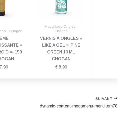
Maquillage Ongles -
dhea - Chogan
Chogan
ÈME
VERNIS À ONGLES «
ISSANTE «
LIKE A GEL »| PINE
OID »- 150
GREEN 10 ML
HOGAN
CHOGAN
7,90
€
8,90
SUIVANT
dynamic-content-megamenu-menuitem78