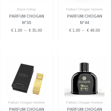
Black Friday
Parfum Chogan Homme
PARFUM CHOGAN
PARFUM CHOGAN
N°30
N°44
€
1,00
–
€
35,00
€
1,00
–
€
48,00
Plage
Plage
de
de
prix :
prix :
€ 2,00
€ 1,00
à
à
€ 52,00
€ 35,
Parfum Chogan Homme
Parfum Chogan Homme
PARFUM CHOGAN
PARFUM CHOGAN