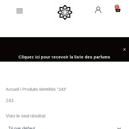
Aller
0
Cart
au
contenu
×
Cliquez ici pour recevoir la liste des parfums
Accueil
/ Produits identifiés “243”
243
Voici le seul résultat