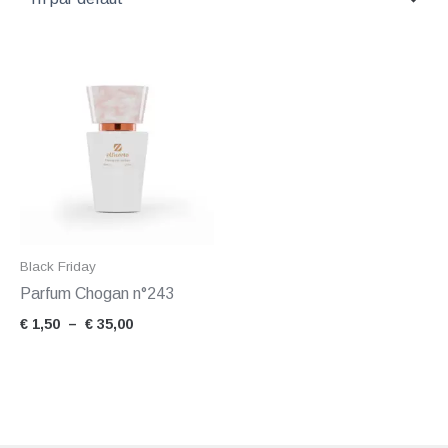
Plage
de
prix :
€ 1,50
à
€ 35,00
Black Friday
Parfum Chogan n°243
€
1,50
–
€
35,00