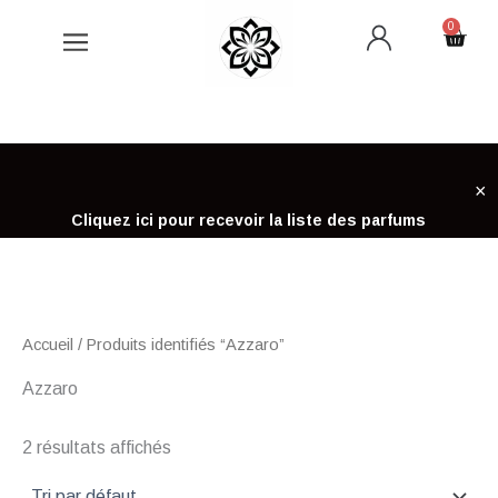
Aller
0
Cart
au
contenu
×
Cliquez ici pour recevoir la liste des parfums
Accueil
/ Produits identifiés “Azzaro”
Azzaro
2 résultats affichés