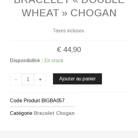
WHEAT » CHOGAN
Taxes incluses.
€
44,90
quantité
Disponibilité :
En stock
de
Bracelet
«
Ajouter au panier
-
+
Double
Wheat
»
Code Produit
BIGBA057
CHOGAN
Catégorie
Bracelet Chogan