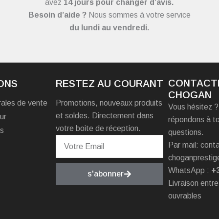
avez
14 jours pour changer d’avis.
Besoin d’aide ?
Nous sommes à votre service
du
lundi au vendredi.
CONTACT
ONS
RESTEZ AU COURANT
CHOGAN
rales de vente
Promotions, nouveaux produits
Vous hésitez 
et soldes. Directement dans
ur
répondons à t
votre boite de réception.
es
questions.
Par mail: con
choganprestig
WhatsApp :
+
s'abonner
Livraison entre
ouvrables