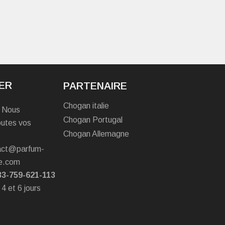
ER
PARTENAIRE
Chogan italie
? Nous
Chogan Portugal
outes vos
Chogan Allemagne
tact@parfum-
e.com
33-759-621-113
 4 et 6 jours