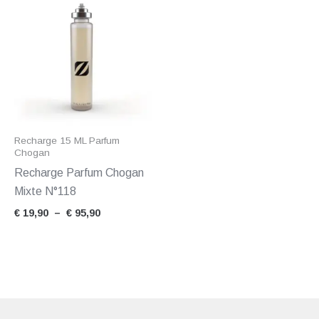
de
prix :
€ 19,90
à
€ 95,90
Recharge 15 ML Parfum
Chogan
Recharge Parfum Chogan
Mixte N°118
€
19,90
–
€
95,90