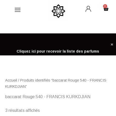
Aller
0
Cart
au
contenu
×
Cliquez ici pour recevoir la liste des parfums
Accueil
/ Produits identifiés “baccarat Rouge 540 - FRANCIS
KURKDJIAN”
baccarat Rouge 540 - FRANCIS KURKDJIAN
3 résultats affichés