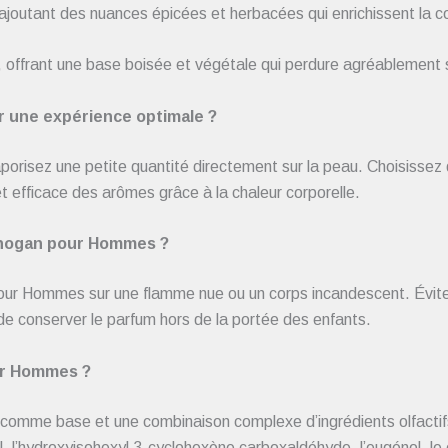
ajoutant des nuances épicées et herbacées qui enrichissent la c
ac, offrant une base boisée et végétale qui perdure agréablement 
 une expérience optimale ?
orisez une petite quantité directement sur la peau. Choisisse
 et efficace des arômes grâce à la chaleur corporelle.
 Chogan pour Hommes ?
 pour Hommes sur une flamme nue ou un corps incandescent. Évit
 de conserver le parfum hors de la portée des enfants.
ur Hommes ?
comme base et une combinaison complexe d’ingrédients olfacti
lol, l’hydroxyisohexyl 3-cyclohexène carboxaldéhyde, l’eugénol, le c