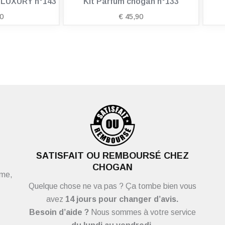
n LUXURY n°143
Kit Parfum chogan n°133
0
€
45,90
SATISFAIT OU REMBOURSÉ CHEZ
CHOGAN
ème,
Quelque chose ne va pas ? Ça tombe bien vous
avez
14 jours pour changer d’avis.
Besoin d’aide ?
Nous sommes à votre service