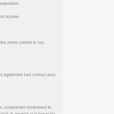
omposition.
sur la peau.
z des zones comme le cou,
ez également tout contact avec
fs, comprenant notamment le
itral, le géraniol et le benzoate