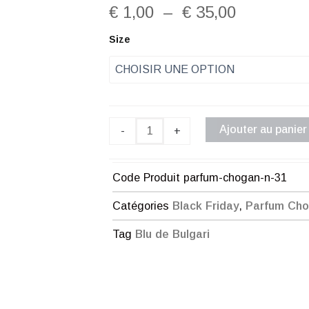
Plage
€
1,00
–
€
35,00
de
quantité
Size
de
prix :
Parfum
Chogan
€ 1,00
n°31
à
Ajouter au panier
-
+
€ 35,00
Code Produit
parfum-chogan-n-31
Catégories
Black Friday
,
Parfum Ch
Tag
Blu de Bulgari