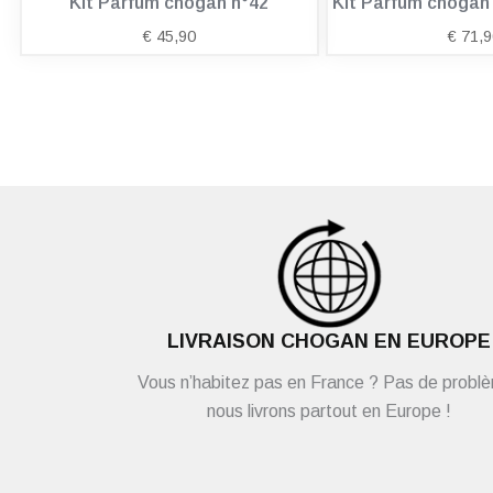
Kit Parfum chogan n°42
Kit Parfum choga
€
45,90
€
71,9
LIVRAISON CHOGAN EN EUROPE
Vous n’habitez pas en France ? Pas de probl
nous livrons partout en Europe !