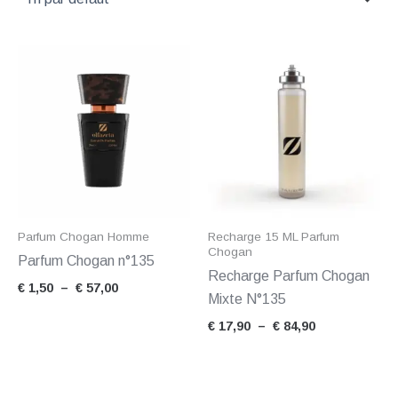
Plage
Plage
de
de
prix :
prix :
€ 1,50
€ 17,90
à
à
€ 57,00
€ 84,90
Parfum Chogan Homme
Recharge 15 ML Parfum
Chogan
Parfum Chogan n°135
Recharge Parfum Chogan
€
1,50
–
€
57,00
Mixte N°135
€
17,90
–
€
84,90