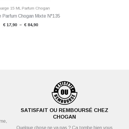
arge 15 ML Parfum Chogan
 Parfum Chogan Mixte N°135
€
17,90
–
€
84,90
SATISFAIT OU REMBOURSÉ CHEZ
CHOGAN
ème,
Quelque chose ne va pas ? Ça tombe bien vous