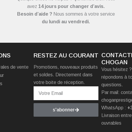
avez
14 jours pour changer d’avis.
Besoin d’aide ?
Nous sommes à votre service
du
lundi au vendredi.
CONTACT
ONS
RESTEZ AU COURANT
CHOGAN
rales de vente
Promotions, nouveaux produits
Vous hésitez 
et soldes. Directement dans
ur
répondons à t
votre boite de réception.
es
questions.
Par mail: con
choganprestig
WhatsApp :
+
s'abonner
Livraison entre
ouvrables