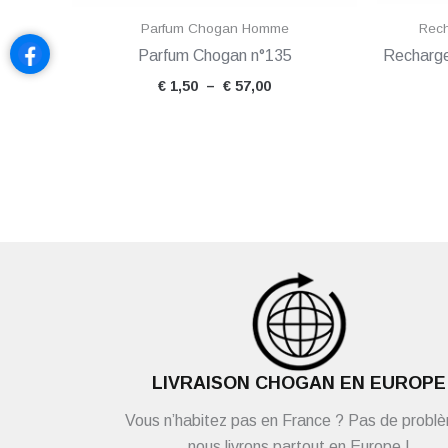
Parfum Chogan Homme
Rech
Parfum Chogan n°135
Recharge
€
1,50
–
€
57,00
LIVRAISON CHOGAN EN EUROPE
Vous n’habitez pas en France ? Pas de probl
nous livrons partout en Europe !