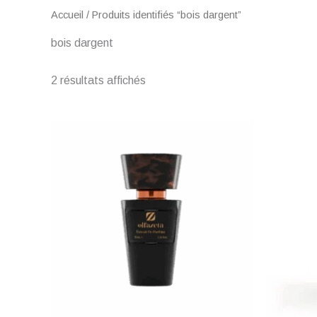
Accueil
/ Produits identifiés “bois dargent”
bois dargent
2 résultats affichés
Plage
de
prix :
€ 1,50
à
€ 57,00