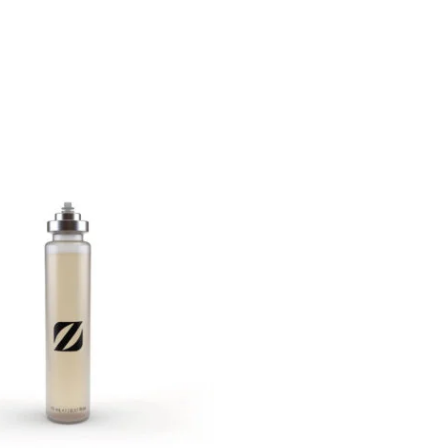
Plage
de
prix :
€ 17,90
à
€ 84,90