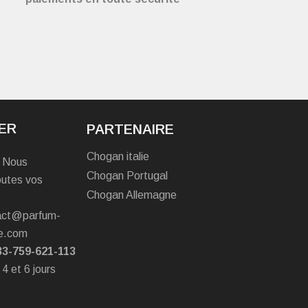
ER
PARTENAIRE
Chogan italie
? Nous
Chogan Portugal
outes vos
Chogan Allemagne
tact@parfum-
e.com
33-759-621-113
 4 et 6 jours