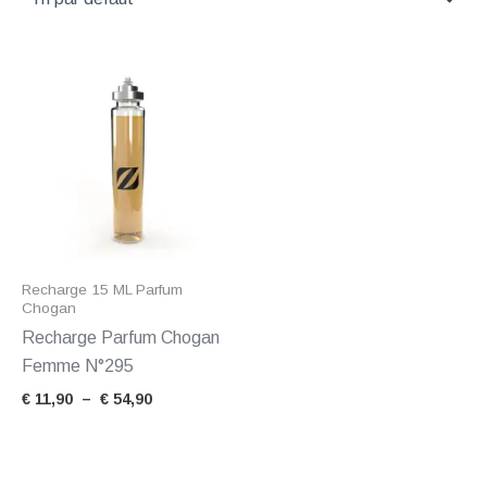
Plage
de
prix :
€ 11,90
à
€ 54,90
Recharge 15 ML Parfum
Chogan
Recharge Parfum Chogan
Femme N°295
€
11,90
–
€
54,90