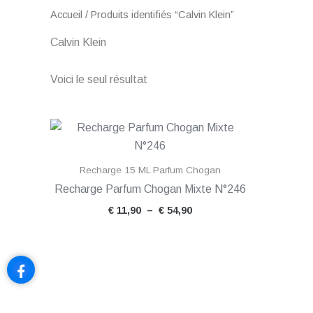
Accueil
/ Produits identifiés “Calvin Klein”
Calvin Klein
Voici le seul résultat
Plage
de
prix :
€ 11,90
Recharge 15 ML Parfum Chogan
à
€ 54,90
Recharge Parfum Chogan Mixte N°246
€
11,90
–
€
54,90