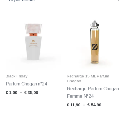
Plage
Plage
de
de
prix :
prix :
€ 1,00
€ 11,90
à
à
€ 35,00
€ 54,90
Black Friday
Recharge 15 ML Parfum
Chogan
Parfum Chogan n°24
Recharge Parfum Chogan
€
1,00
–
€
35,00
Femme N°24
€
11,90
–
€
54,90