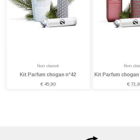
Non classé
Non cla
Kit Parfum chogan n°42
Kit Parfum choga
€
45,90
€
71,9