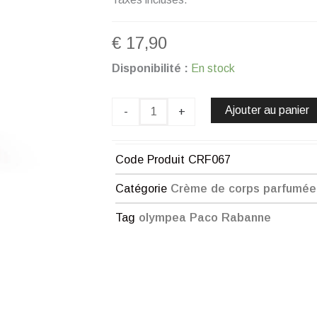
€
17,90
quantité
Disponibilité :
En stock
de
Crème
Corps
Ajouter au panier
-
+
parfumé
chogan
n°67
Code Produit
CRF067
Catégorie
Crème de corps parfumé
Tag
olympea Paco Rabanne