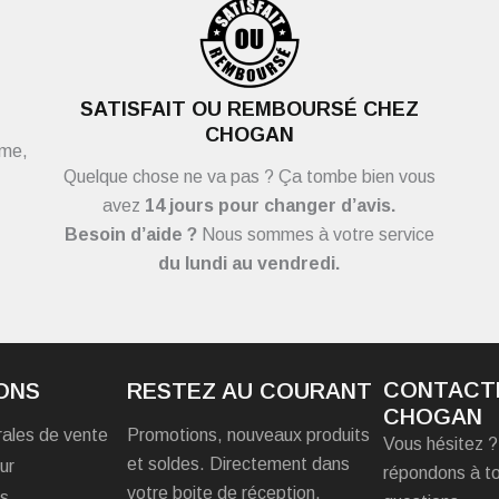
SATISFAIT OU REMBOURSÉ CHEZ
CHOGAN
ème,
Quelque chose ne va pas ? Ça tombe bien vous
avez
14 jours pour changer d’avis.
Besoin d’aide ?
Nous sommes à votre service
du
lundi au vendredi.
CONTACT
ONS
RESTEZ AU COURANT
CHOGAN
rales de vente
Promotions, nouveaux produits
Vous hésitez 
et soldes. Directement dans
ur
répondons à t
votre boite de réception.
es