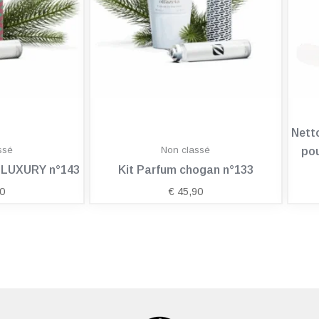
Nett
ssé
Non classé
pou
n LUXURY n°143
Kit Parfum chogan n°133
0
€
45,90