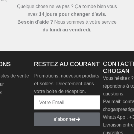
Quelque chose ne va pas ? Ça tombe bien vous
avez
14 jours pour changer d’avis.
Besoin d’aide ?
Nous sommes à votre service
du
lundi au vendredi.
CONTACT
ONS
RESTEZ AU COURANT
CHOGAN
rales de vente
Promotions, nouveaux produits
Vous hésitez 
et soldes. Directement dans
ur
répondons à t
votre boite de réception.
es
questions.
Par mail: con
choganprestig
WhatsApp :
+
s'abonner
Livraison entre
ouvrables