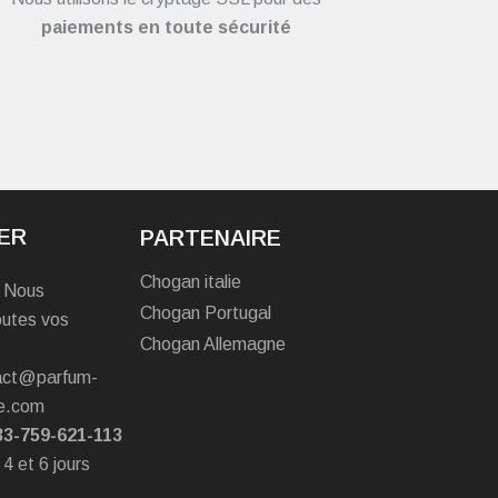
paiements en toute sécurité
ER
PARTENAIRE
Chogan italie
? Nous
Chogan Portugal
outes vos
Chogan Allemagne
tact@parfum-
e.com
33-759-621-113
 4 et 6 jours