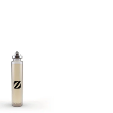
Plage
de
prix :
€ 13,90
à
€ 64,90