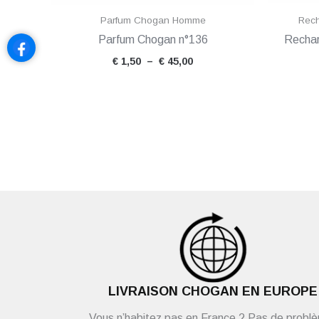
Parfum Chogan Homme
Rech
Parfum Chogan n°136
Recha
€
1,50
–
€
45,00
LIVRAISON CHOGAN EN EUROPE
Vous n’habitez pas en France ? Pas de probl