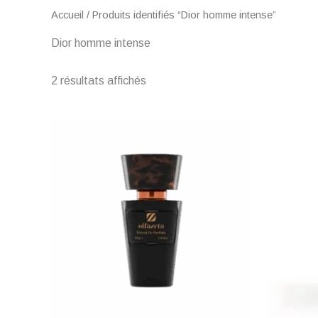
Accueil
/ Produits identifiés “Dior homme intense”
Dior homme intense
2 résultats affichés
Plage
de
prix :
€ 1,50
à
€ 45,00