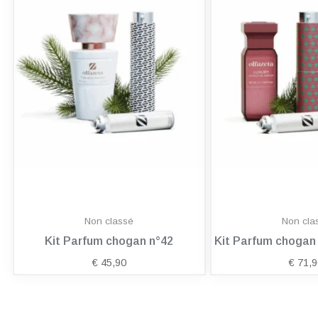
Non classé
Non cla
Kit Parfum chogan n°42
Kit Parfum choga
€
45,90
€
71,9