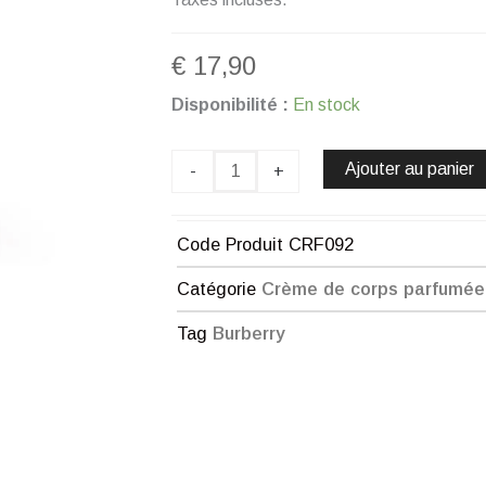
€
17,90
quantité
Disponibilité :
En stock
de
Crème
Corps
Ajouter au panier
-
+
parfumé
chogan
n°92
Code Produit
CRF092
Catégorie
Crème de corps parfumé
Tag
Burberry