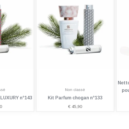
Nett
ssé
Non classé
pou
n LUXURY n°143
Kit Parfum chogan n°133
0
€
45,90