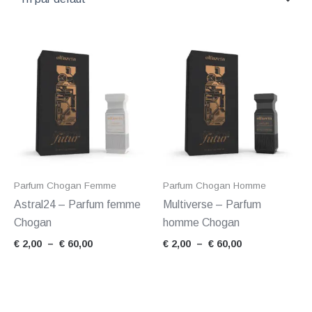
Plage
Plage
de
de
prix :
prix :
€ 2,00
€ 2,00
à
à
€ 60,00
€ 60,00
Parfum Chogan Femme
Parfum Chogan Homme
Astral24 – Parfum femme
Multiverse – Parfum
Chogan
homme Chogan
€
2,00
–
€
60,00
€
2,00
–
€
60,00