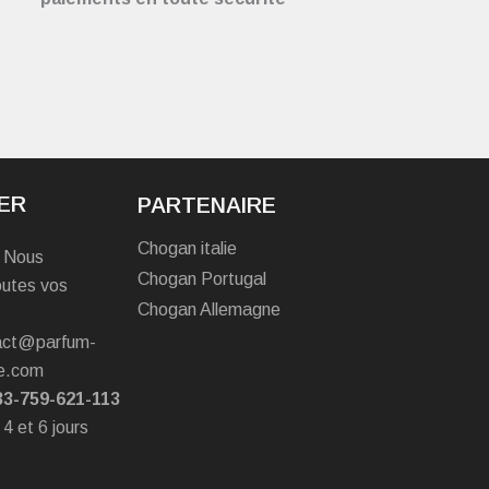
ER
PARTENAIRE
Chogan italie
? Nous
Chogan Portugal
outes vos
Chogan Allemagne
tact@parfum-
e.com
33-759-621-113
 4 et 6 jours