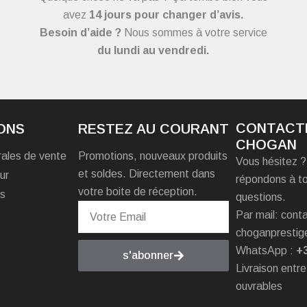
avez
14 jours pour changer d’avis.
Besoin d’aide ?
Nous sommes à votre service
du
lundi au vendredi.
CONTACT
ONS
RESTEZ AU COURANT
CHOGAN
rales de vente
Promotions, nouveaux produits
Vous hésitez 
et soldes. Directement dans
ur
répondons à t
votre boite de réception.
es
questions.
Par mail: con
choganprestig
WhatsApp :
+
s'abonner
Livraison entre
ouvrables