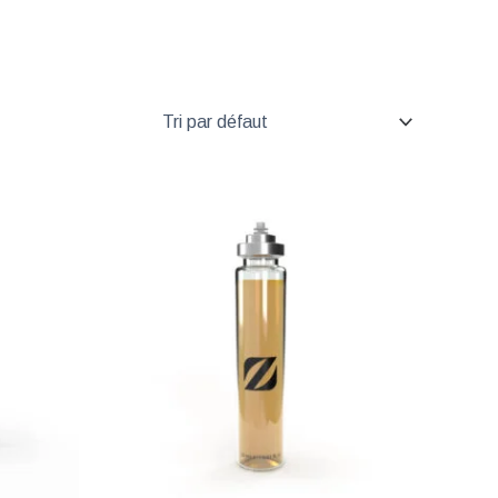
lage
Plage
e
de
ix :
prix :
1,00
€ 11,90
à
35,00
€ 54,90