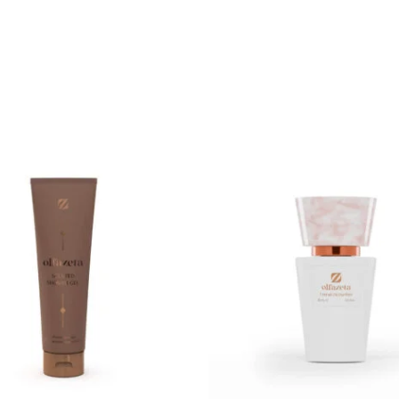
P
d
pr
€ 
à
€ 