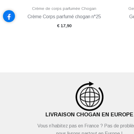
Crème de corps parfumée Chogan
Ge
Crème Corps parfumé chogan n°25
Ge
€
17,90
LIVRAISON CHOGAN EN EUROPE
Vous n’habitez pas en France ? Pas de probl
nous livrons partout en Europe !