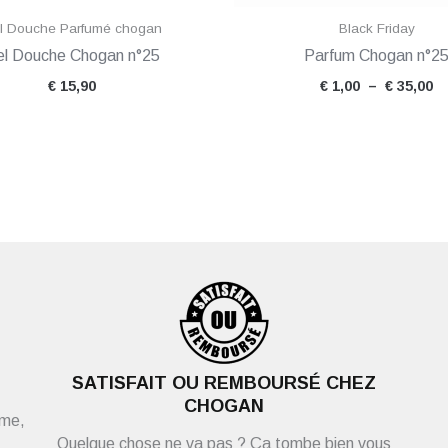
l Douche Parfumé chogan
Black Friday
l Douche Chogan n°25
Parfum Chogan n°2
€
15,90
€
1,00
–
€
35,00
SATISFAIT OU REMBOURSÉ CHEZ
CHOGAN
ème,
Quelque chose ne va pas ? Ça tombe bien vous