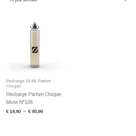
Plage
de
prix :
€ 19,90
à
€ 95,90
Recharge 15 ML Parfum
Chogan
Recharge Parfum Chogan
Mixte N°106
€
19,90
–
€
95,90