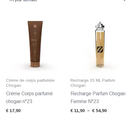
Plage
de
prix :
€ 11,90
à
€ 54,90
Crème de corps parfumée
Recharge 15 ML Parfum
Chogan
Chogan
Crème Corps parfumé
Recharge Parfum Chogan
chogan n°23
Femme N°23
€
17,90
€
11,90
–
€
54,90