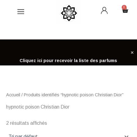
Aller
0
Cart
au
contenu
×
Cliquez ici pour recevoir la liste des parfums
Accueil
/ Produits identifiés “hypnotic poison Christian Dior”
hypnotic poison Christian Dior
2 résultats affichés