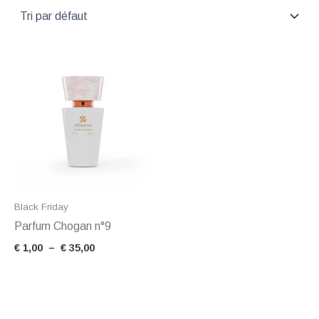
Plage
de
prix :
€ 1,00
à
€ 35,00
Black Friday
Parfum Chogan n°9
€
1,00
–
€
35,00