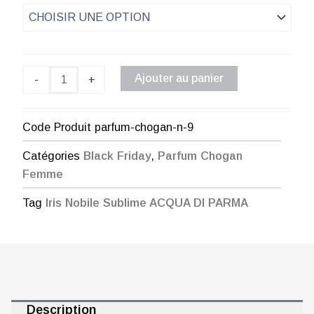
prix :
Parfum
Chogan
€ 1,00
n°9
à
Ajouter au panier
-
+
€ 35,00
Code Produit
parfum-chogan-n-9
Catégories
Black Friday
,
Parfum Chogan
Femme
Tag
Iris Nobile Sublime ACQUA DI PARMA
Description