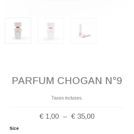
PARFUM CHOGAN N°9
Taxes incluses.
Plage
€
1,00
–
€
35,00
de
quantité
Size
de