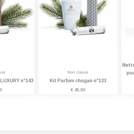
Nett
ssé
Non classé
pou
n LUXURY n°143
Kit Parfum chogan n°133
0
€
45,90