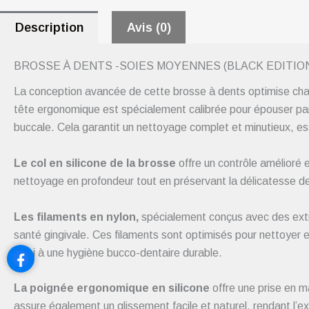
Description
Avis (0)
BROSSE À DENTS -SOIES MOYENNES (BLACK EDITIO
La conception avancée de cette brosse à dents optimise cha
tête ergonomique est spécialement calibrée pour épouser parf
buccale. Cela garantit un nettoyage complet et minutieux, ess
Le col en silicone de la brosse
offre un contrôle amélioré 
nettoyage en profondeur tout en préservant la délicatesse d
Les filaments en nylon,
spécialement conçus avec des extrém
santé gingivale. Ces filaments sont optimisés pour nettoyer 
ainsi à une hygiène bucco-dentaire durable.
La poignée ergonomique en silicone
offre une prise en m
assure également un glissement facile et naturel, rendant l’e