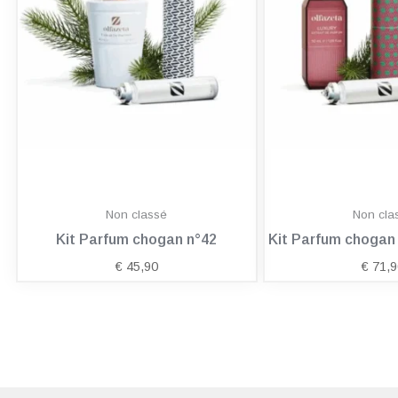
Non classé
Non cla
Kit Parfum chogan n°42
Kit Parfum choga
€
45,90
€
71,9