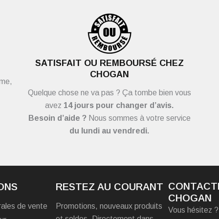
SATISFAIT OU REMBOURSÉ CHEZ
CHOGAN
ème,
Quelque chose ne va pas ? Ça tombe bien vous
avez
14 jours pour changer d’avis.
Besoin d’aide ?
Nous sommes à votre service
du
lundi au vendredi.
CONTACT
ONS
RESTEZ AU COURANT
CHOGAN
rales de vente
Promotions, nouveaux produits
Vous hésitez 
et soldes. Directement dans