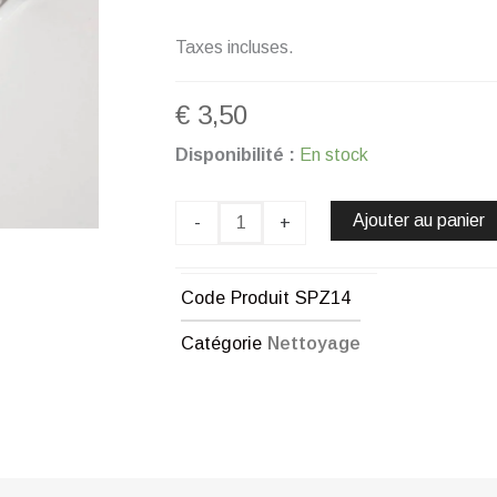
Taxes incluses.
€
3,50
quantité
Disponibilité :
En stock
de
BROSSE
À
Ajouter au panier
-
+
DENTS
-
SOIES
Code Produit
SPZ14
MOYENNES
(BLACK
Catégorie
Nettoyage
EDITION)
CHOGAN