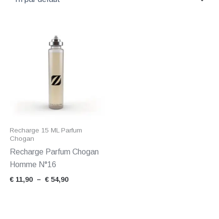
Plage
de
prix :
€ 11,90
à
€ 54,90
Recharge 15 ML Parfum
Chogan
Recharge Parfum Chogan
Homme N°16
€
11,90
–
€
54,90